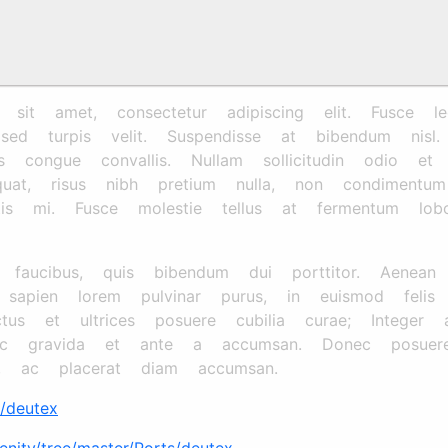
t amet, consectetur adipiscing elit. Fusce leo 
s sed turpis velit. Suspendisse at bibendum nis
 congue convallis. Nullam sollicitudin odio et p
quat, risus nibh pretium nulla, non condiment
is mi. Fusce molestie tellus at fermentum lobort
en faucibus, quis bibendum dui porttitor. Aenean
 sapien lorem pulvinar purus, in euismod felis 
tus et ultrices posuere cubilia curae; Integer 
c gravida et ante a accumsan. Donec posuer
, ac placerat diam accumsan.
s/deutex