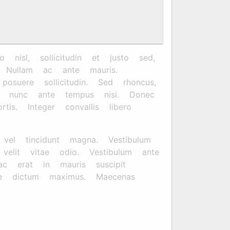
nisl, sollicitudin et justo sed,
l. Nullam ac ante mauris.
osuere sollicitudin. Sed rhoncus,
um nunc ante tempus nisi. Donec
is. Integer convallis libero
 vel tincidunt magna. Vestibulum
velit vitae odio. Vestibulum ante
ac erat in mauris suscipit
e dictum maximus. Maecenas