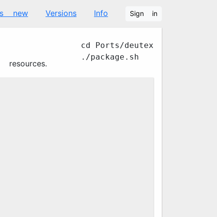
's new
Versions
Info
Sign in
cd Ports/deutex
./package.sh
 resources.