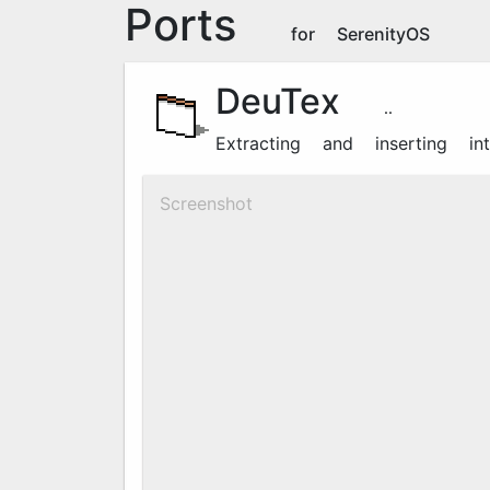
Ports
for SerenityOS
DeuTex
5.2.2
Extracting and inserting in
Screenshot