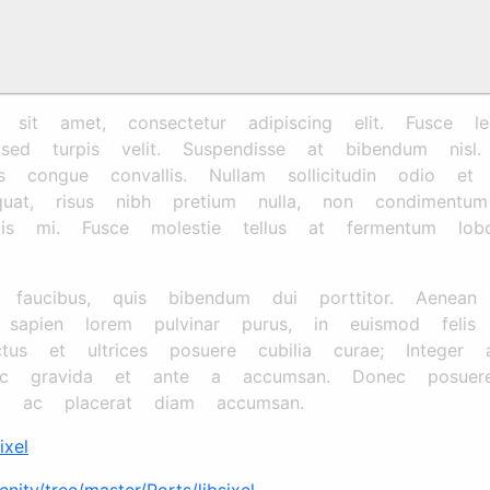
t amet, consectetur adipiscing elit. Fusce leo 
s sed turpis velit. Suspendisse at bibendum nis
 congue convallis. Nullam sollicitudin odio et p
quat, risus nibh pretium nulla, non condiment
is mi. Fusce molestie tellus at fermentum lobort
en faucibus, quis bibendum dui porttitor. Aenean
 sapien lorem pulvinar purus, in euismod felis 
tus et ultrices posuere cubilia curae; Integer 
c gravida et ante a accumsan. Donec posuer
, ac placerat diam accumsan.
ixel