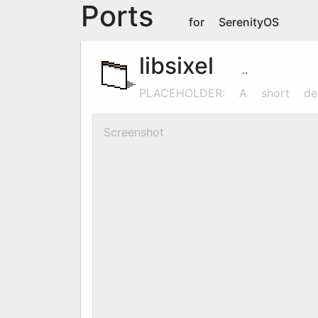
Ports
for SerenityOS
libsixel
1.8.6
PLACEHOLDER: A short des
Screenshot