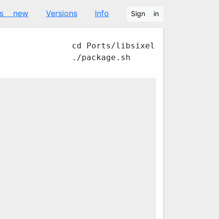
's new
Versions
Info
Sign in
cd Ports/libsixel
./package.sh