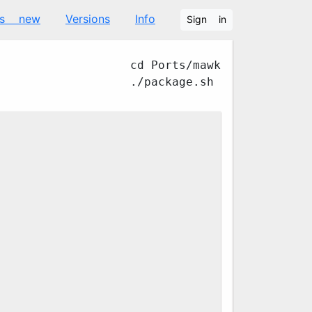
's new
Versions
Info
Sign in
cd Ports/mawk
./package.sh