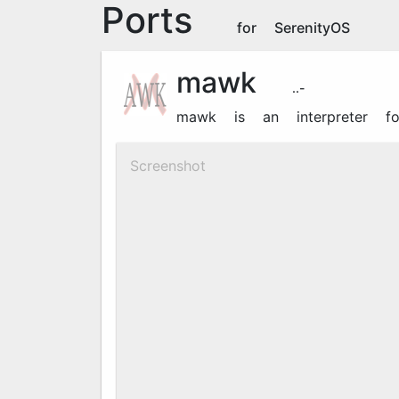
Ports
for SerenityOS
mawk
1.3.4-20240905
mawk is an interpreter 
Screenshot