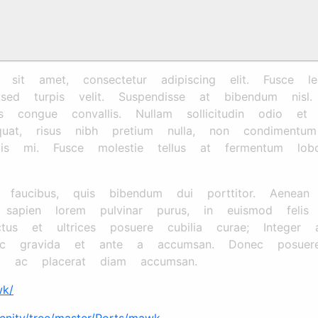
t amet, consectetur adipiscing elit. Fusce leo 
s sed turpis velit. Suspendisse at bibendum nis
 congue convallis. Nullam sollicitudin odio et p
quat, risus nibh pretium nulla, non condiment
is mi. Fusce molestie tellus at fermentum lobort
en faucibus, quis bibendum dui porttitor. Aenean
 sapien lorem pulvinar purus, in euismod felis 
tus et ultrices posuere cubilia curae; Integer 
c gravida et ante a accumsan. Donec posuer
, ac placerat diam accumsan.
wk/