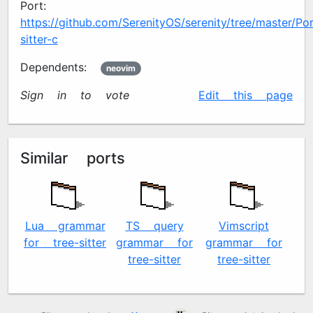
Port:
https://github.com/SerenityOS/serenity/tree/master/Por
sitter-c
Dependents:
neovim
Sign in to vote
✍️
Edit this page
Similar ports
Lua grammar
TS query
Vimscript
T
for tree-sitter
grammar for
grammar for
p
tree-sitter
tree-sitter
V