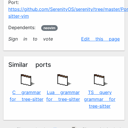
Port:
https://github.com/SerenityOS/serenity/tree/master/Por
sitter-vim
Dependents:
neovim
Sign in to vote
✍️
Edit this page
Similar ports
C grammar
Lua grammar
TS query
T
for tree-sitter
for tree-sitter
grammar for
p
tree-sitter
V